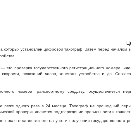
Ц
на которых установлен цифровой тахограф. Затем перед началом э
ройства.
) — это проверка государственного регистрационного номера, и
скорости, показаний часов, констант устройства и др. Соглас
ионного номера транспортному средству, осуществляется пер
е реже одного раза в 24 месяца. Тахограф не прошедший перио
ической проверки является подтверждение правильности и точнос
о после постановки его на учет и получении государственного р