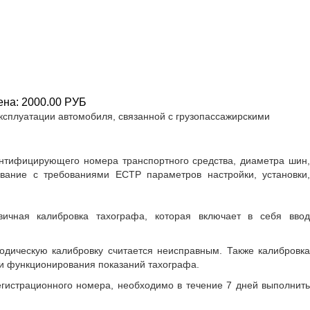
ена:
2000.00 РУБ
ксплуатации автомобиля, связанной с грузопассажирскими
дентифицирующего номера транспортного средства, диаметра шин,
ование с требованиями ЕСТР параметров настройки, установки,
вичная калибровка тахографа, которая включает в себя ввод
дическую калибровку считается неисправным. Также калибровка
ти функционирования показаний тахографа.
егистрационного номера, необходимо в течение 7 дней выполнить